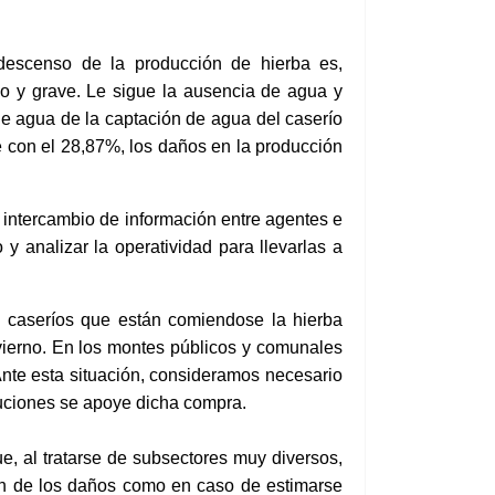
descenso de la producción de hierba es,
o y grave. Le sigue la ausencia de agua y
de agua de la
captación de agua
del caserío
 con el 28,87%, l
os daños en
la producción
el intercambio de información entre agentes e
y analizar la operatividad para llevarlas a
y caseríos que están comiendo
se la
hierba
ierno. En lo
s montes públicos y comunales
Ante esta situación, consideramos necesario
tuciones se apoye dicha compra.
que, al tratarse de subsectores muy diversos,
ón de los daños como en caso de estimarse