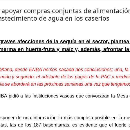
 apoyar compras conjuntas de alimentació
bastecimiento de agua en los caseríos
raves afecciones de la sequía en el sector, plante
 merma en huerta-fruta y maíz y, además, afrontar l
 mañana, desde ENBA hemos sacada dos conclusiones; una, la c
 ganado y segundo, el adelanto de los pagos de la PAC a media
ícola se abordará en las próximas semanas una vez que tengam
BA pidió a las instituciones vascas que convocaran la Mesa d
disponer de una información lo más completa posible en la m
tas, las de los 187 baserritarras, es evidente que
el fuerte 