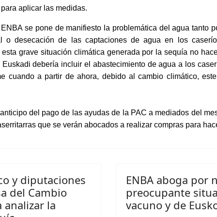
r
para aplicar las medidas
.
r ENBA se pone de manifiesto la problemática del agua tanto po
al
o desecación de las
captaciones de agua en los caserío
y esta
grave situación climática
generada por la sequía
no hace
Euskadi debería incluir el abastecimiento de agua a los caser
ime cuando a partir de ahora, debido al cambio climático, e
anticipo del
pago de las ayudas de la PAC
a mediados del mes
aserritarras que se verán abocados a realizar compras para hace
co y diputaciones
ENBA aboga por no
sa del Cambio
preocupante situa
 analizar la
vacuno y de Eusko