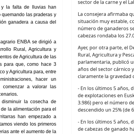
sector de la carne y el La
y la falta de lluvias han
La consejera afirmaba q
o
quemando
las praderas
y
situación muy estable, c
ción ganadera
a causa del
número de ganaderos se 
cabezas rondaba los 27.
 agrario ENBA se dirigió a
Ayer, por otra parte, el
ollo Rural, Agricultura y
Rural, Agricultura y Pes
ntos de Agricultura de las
parlamentaria, publicó un
ios para que, como hace 3
años del sector cárnico y
o y Agricultura para,
entre
claramente la gravedad de
inistraciones,
hacer un
y comenzar a valorar las
- En los últimos 5 años,
cenarios.
de explotaciones en Eus
 disminuir la cosecha de
3.986) pero el número d
a
de la alimentación para el
descendido un 25% (de 6
ritarras han empezado a
- En los últimos 5 años,
estamos viendo los primeros
de cabezas de ganado ha
erias
ante el aumento de
la