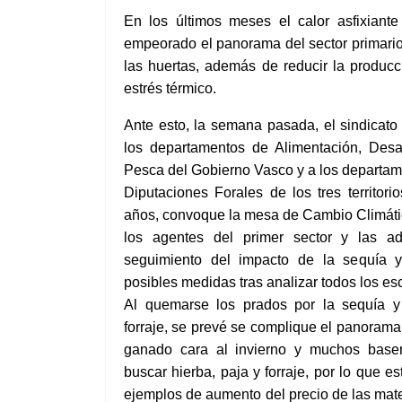
En los últimos meses el calor
asfixiante
empeorado el panorama del sector primari
las huertas,
además de reducir
la produc
estrés térmico
.
Ante esto, la semana pasada, el sindicato
los departamentos de Alimentación, Desarr
Pesca del Gobierno Vasco y a los departame
Diputaciones Forales de los tres territor
años, convoque la mesa de Cambio Climátic
los agentes del primer sector y las adm
seguimiento del impacto de la sequía 
posibles medidas tras analizar todos los es
Al
quemarse
los prados por la sequía y
forraje,
se prevé se complique e
l panoram
ganado cara al
invierno y muchos baser
buscar hierba, paja y forraje, por lo que 
ejemplos de aumento del precio de las mat