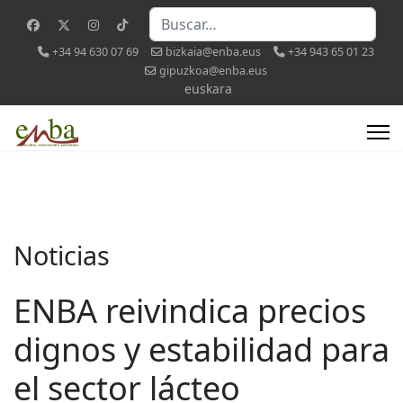
Buscar
+34 94 630 07 69
bizkaia@enba.eus
+34 943 65 01 23
gipuzkoa@enba.eus
Seleccione su idioma
euskara
Noticias
ENBA reivindica precios
dignos y estabilidad para
el sector lácteo