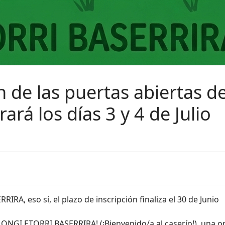
n de las puertas abiertas 
rá los días 3 y 4 de Julio
RA, eso sí, el plazo de inscripción finaliza el 30 de Junio
ONGI ETORRI BASERRIRA! (¡Bienvenido/a al caserío!), una o