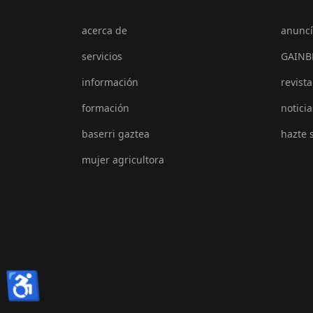
acerca de
anuncí
servicios
GAINB
información
revista
formación
noticia
baserri gaztea
hazte 
mujer agricultora
♿