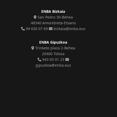
ENBA Bizkaia
San Pedro 30-Behea
48340 Amorebieta-Etxano
94 630 07 69
bizkaia@enba.eus
ENBA Gipuzkoa
Trinkete plaza 2-Behea
20400 Tolosa
943 65 01 23
gipuzkoa@enba.eus