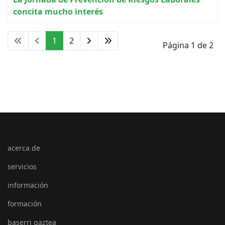
concita mucho interés
1
2
Página 1 de 2
acerca de
servicios
información
formación
baserri gaztea