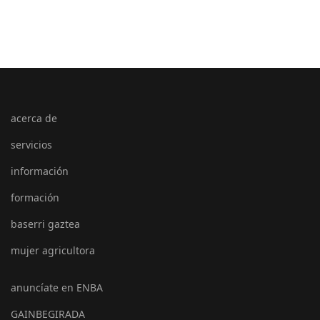
acerca de
servicios
información
formación
baserri gaztea
mujer agricultora
anuncíate en ENBA
GAINBEGIRADA