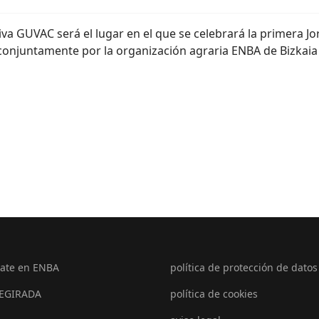
va GUVAC será el lugar en el que se celebrará la primera J
 conjuntamente por la organización agraria ENBA de Bizkaia
ate en ENBA
política de protección de datos
EGIRADA
política de cookies