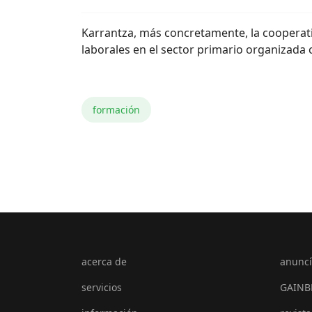
Karrantza, más concretamente, la cooperati
laborales en el sector primario organizada
formación
acerca de
anuncí
servicios
GAINB