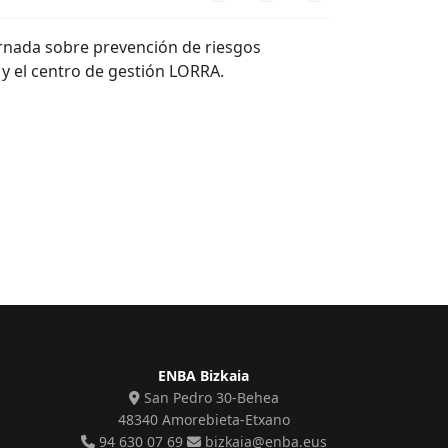
ornada sobre prevención de riesgos
 y el centro de gestión LORRA.
ENBA Bizkaia
San Pedro 30-Behea
48340 Amorebieta-Etxano
94 630 07 69
bizkaia@enba.eus