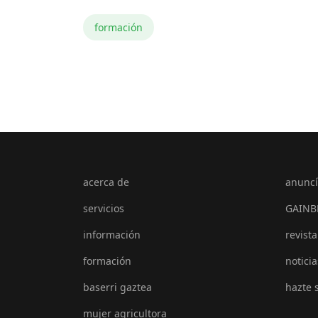
formación
acerca de
anuncí
servicios
GAINB
información
revista
formación
noticia
baserri gaztea
hazte 
mujer agricultora