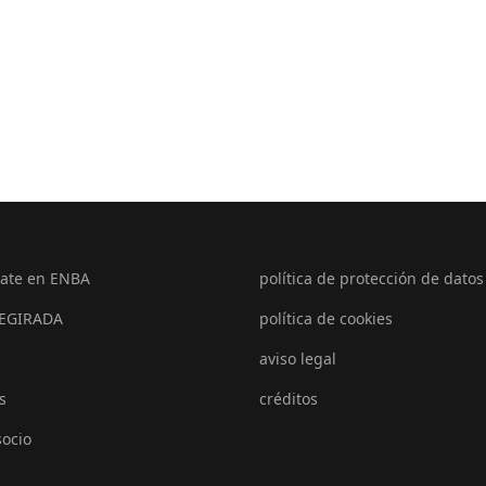
ate en ENBA
política de protección de datos
EGIRADA
política de cookies
aviso legal
s
créditos
socio