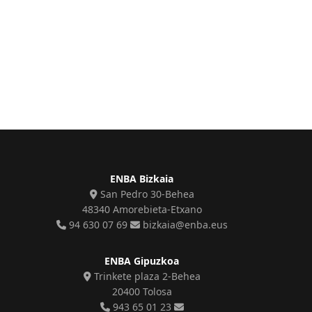
ENBA Bizkaia
San Pedro 30-Behea
48340 Amorebieta-Etxano
94 630 07 69
bizkaia@enba.eus
ENBA Gipuzkoa
Trinkete plaza 2-Behea
20400 Tolosa
943 65 01 23