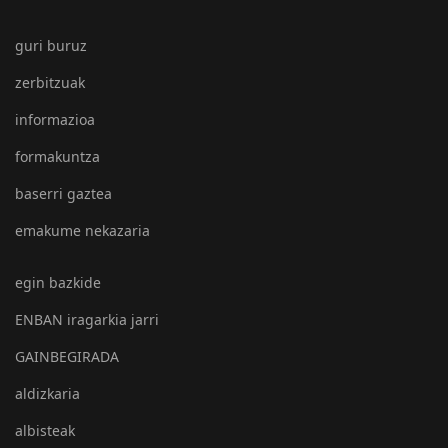
guri buruz
zerbitzuak
informazioa
formakuntza
baserri gaztea
emakume nekazaria
egin bazkide
ENBAN iragarkia jarri
GAINBEGIRADA
aldizkaria
albisteak