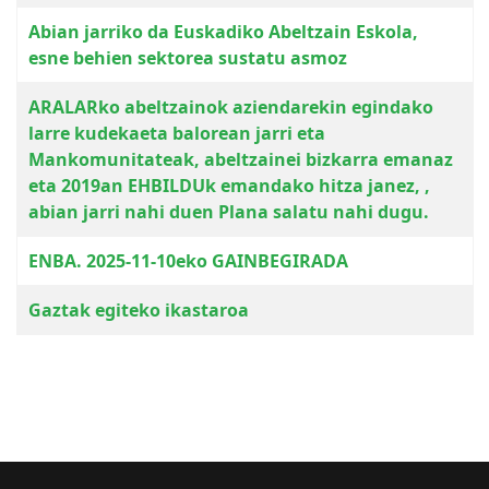
Abian jarriko da Euskadiko Abeltzain Eskola,
esne behien sektorea sustatu asmoz
ARALARko abeltzainok aziendarekin egindako
larre kudekaeta balorean jarri eta
Mankomunitateak, abeltzainei bizkarra emanaz
eta 2019an EHBILDUk emandako hitza janez, ,
abian jarri nahi duen Plana salatu nahi dugu.
ENBA. 2025-11-10eko GAINBEGIRADA
Gaztak egiteko ikastaroa