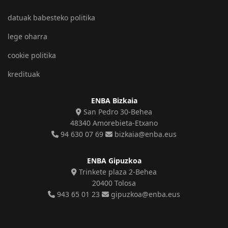
datuak babesteko politika
lege oharra
cookie politika
kredituak
ENBA Bizkaia
San Pedro 30-Behea
48340 Amorebieta-Etxano
94 630 07 69
bizkaia@enba.eus
ENBA Gipuzkoa
Trinkete plaza 2-Behea
20400 Tolosa
943 65 01 23
gipuzkoa@enba.eus