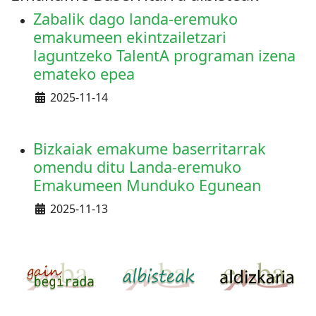
Zabalik dago landa-eremuko
emakumeen ekintzailetzari
laguntzeko TalentA programan izena
emateko epea
Details
2025-11-14
Bizkaiak emakume baserritarrak
omendu ditu Landa-eremuko
Emakumeen Munduko Egunean
Details
2025-11-13