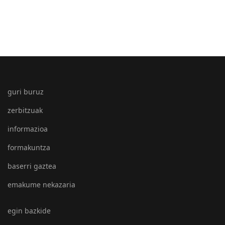
guri buruz
zerbitzuak
informazioa
formakuntza
baserri gaztea
emakume nekazaria
egin bazkide