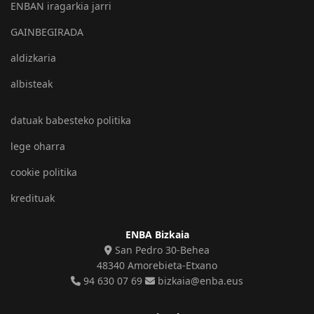
ENBAN iragarkia jarri
GAINBEGIRADA
aldizkaria
albisteak
datuak babesteko politika
lege oharra
cookie politika
kredituak
ENBA Bizkaia
San Pedro 30-Behea
48340 Amorebieta-Etxano
94 630 07 69
bizkaia@enba.eus