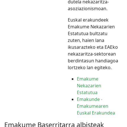
dutela nekazaritza-
asoziazionismoan.
Euskal erakundeek
Emakume Nekazarien
Estatutua bultzatu
zuten, haien lana
ikusarazteko eta EAEko
nekazaritza-sektorean
berdintasun handiagoa
lortzeko lan egiteko.
Emakume
Nekazarien
Estatutua
Emakunde -
Emakumearen
Euskal Erakundea
Emakume Baserritarra albisteak