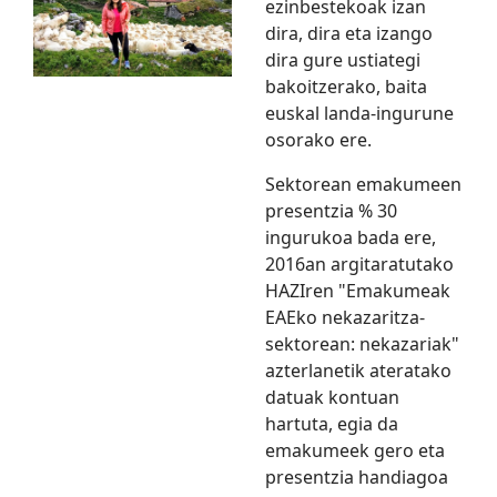
ezinbestekoak izan
dira, dira eta izango
dira gure ustiategi
bakoitzerako, baita
euskal landa-ingurune
osorako ere.
Sektorean emakumeen
presentzia % 30
ingurukoa bada ere,
2016an argitaratutako
HAZIren "Emakumeak
EAEko nekazaritza-
sektorean: nekazariak"
azterlanetik ateratako
datuak kontuan
hartuta, egia da
emakumeek gero eta
presentzia handiagoa