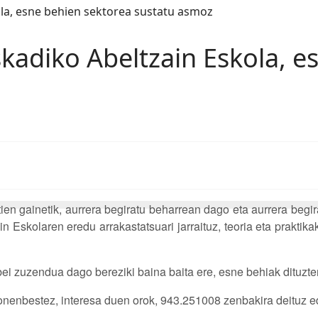
skadiko Abeltzain Eskola, e
en gainetik, aurrera begiratu beharrean dago eta aurrera begira 
kolaren eredu arrakastatsuari jarraituz, teoria eta praktikak 
i zuzendua dago bereziki baina baita ere, esne behiak dituzten
onenbestez, interesa duen orok, 943.251008 zenbakira deituz 