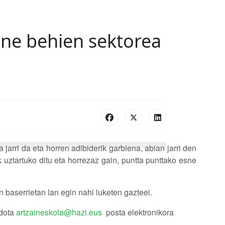
sne behien sektorea
jarri da eta horren adibiderik garbiena, abian jarri den
uztartuko ditu eta horrezaz gain, puntta punttako esne
 baserrietan lan egin nahi luketen gazteei.
edota
artzaineskola@hazi.eus
posta elektronikora