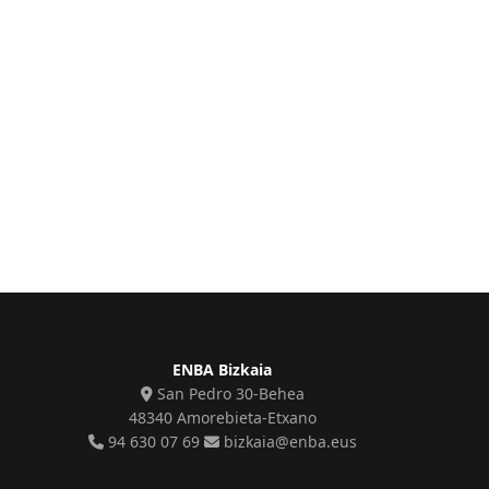
ENBA Bizkaia
San Pedro 30-Behea
48340 Amorebieta-Etxano
94 630 07 69
bizkaia@enba.eus