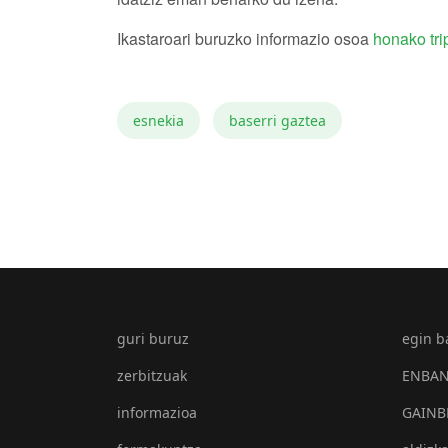
Ikastaroari buruzko informazio osoa
honako tri
esnekia
baserri gaztea
guri buruz
egin b
zerbitzuak
ENBAN 
informazioa
GAINB