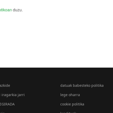
ptikoan
duzu.
azkide
datuak babesteko politika
iragarkia jarri
lege oharra
EGIRADA
cookie politika