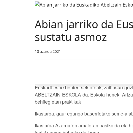
Abian jarriko da Eu
sustatu asmoz
10 azaroa 2021
Euskadi esne behien sektoreak, zailtasun guzti
ABELTZAIN ESKOLA da. Eskola honek, Artzain Es
behitegietan praktikak
Ikastaroa, gaur egungo baserrietako seme-alabe
Ikastaroa Azaroaren amaieran hasiko da eta h
idatziz eman beharko du izena.