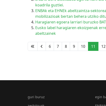
koadrila guztiei.
ENBAk eta EHNEk abeltzaintza-sektorear
mobilizazioak bertan behera utziko ditu
Haragiaren egoera larriari buruzko 
Eusko label haragiaren ekoizpenak erre
abeltzainek
6
7
8
9
10
11
12
guri buruz
egin b
zerbitzuak
ENBAN 