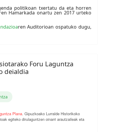
genda politikoan txertatu da eta horren
aren Hamarkada onartu zen 2017 urteko
ndazioa
ren Auditorioan ospatuko dugu,
siotarako Foru Laguntza
 deialdia
ntza
guntza Plana
. Gipuzkoako Lurralde Historikoko
ioak egiteko dirulaguntzen oinarri arautzaileak eta