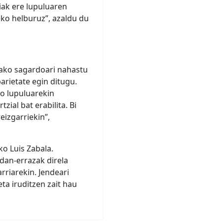
iak ere lupuluaren
ko helburuz”, azaldu du
tako sagardoari nahastu
barietate egin ditugu.
ko lupuluarekin
ial bat erabilita. Bi
eizgarriekin”,
o Luis Zabala.
dan-errazak direla
rriarekin. Jendeari
ta iruditzen zait hau