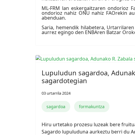
ML-FRM lan eskergaitzaren ondorioz Fam
ondorioz nahiz ONU nahiz FAOrekin au
abenduan.
Saria, hemendik hilabetera, Urtarrilare
aurrez egingo den ENBAren Batzar Orok
Lupuludun sagardoa, Adunak
sagardotegian
03 urtarrila 2024
sagardoa
formakuntza
Hiru urtetako prozesu luzeak bere frui
Sagardo lupuluduna aurkeztu berri du 