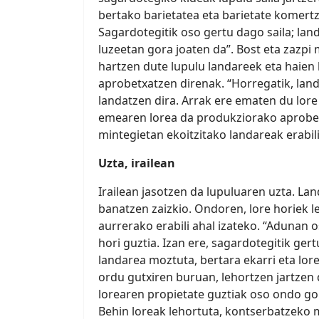
bertako barietatea eta barietate komertzi
Sagardotegitik oso gertu dago saila; land
luzeetan gora joaten da”. Bost eta zazpi
hartzen dute lupulu landareek eta haien 
aprobetxatzen direnak. “Horregatik, lan
landatzen dira. Arrak ere ematen du lore
emearen lorea da produkziorako aprobe
mintegietan ekoitzitako landareak erabili
Uzta, irailean
Irailean jasotzen da lupuluaren uzta. La
banatzen zaizkio. Ondoren, lore horiek le
aurrerako erabili ahal izateko. “Adunan 
hori guztia. Izan ere, sagardotegitik gert
landarea moztuta, bertara ekarri eta lor
ordu gutxiren buruan, lehortzen jartzen d
lorearen propietate guztiak oso ondo g
Behin loreak lehortuta, kontserbatzeko 