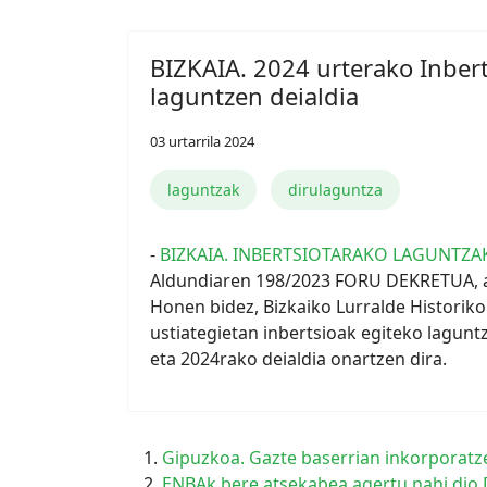
BIZKAIA. 2024 urterako Inbert
laguntzen deialdia
03 urtarrila 2024
laguntzak
dirulaguntza
-
BIZKAIA. INBERTSIOTARAKO LAGUNTZA
Aldundiaren 198/2023 FORU DEKRETUA, 
Honen bidez, Bizkaiko Lurralde Historiko
ustiategietan inbertsioak egiteko laguntz
eta 2024rako deialdia onartzen dira.
Gipuzkoa. Gazte baserrian inkorporatze
ENBAk bere atsekabea agertu nahi dio 