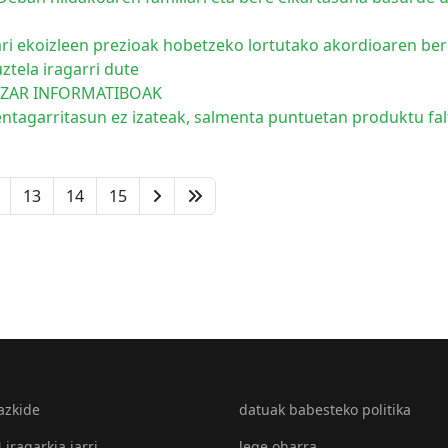
i ekoizleen prezioak hobetzeko lortutako akordioaren berr
ztela iragarri dute
BATZAR INFORMATIBOAK
ntagarritasun ez izateak, salmenta puntuetan produktu falt
13
14
15
azkide
datuak babesteko politika
iragarkia jarri
lege oharra