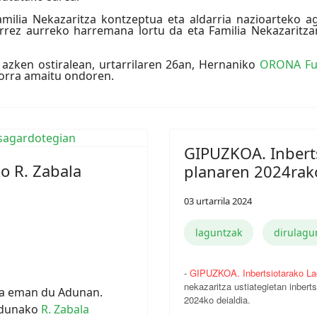
ilia Nekazaritza kontzeptua eta aldarria nazioarteko a
rrez aurreko harremana lortu da eta Familia Nekazaritz
n azken ostiralean, urtarrilaren 26an, Hernaniko
ORONA Fu
orra amaitu ondoren.
GIPUZKOA. Inbert
o R. Zabala
planaren 2024rako
03 urtarrila 2024
laguntzak
dirulagu
-
GIPUZKOA. Inbertsiotarako La
nekazaritza ustiategietan inberts
tua eman du Adunan.
2024ko deialdia.
Adunako
R. Zabala