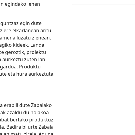
in egindako lehen
guntzaz egin dute
z ere elkarlanean aritu
samena luzatu zienean,
egiko kideek. Landa
te geroztik, proiektu
n aurkeztu zuten lan
agardoa. Produktu
te eta hura aurkeztuta,
 erabili dute Zabalako
ak azaldu du nolakoa
rabat bertako produktuz
. Badira bi urte Zabala
ra animatu zirela. Aduna