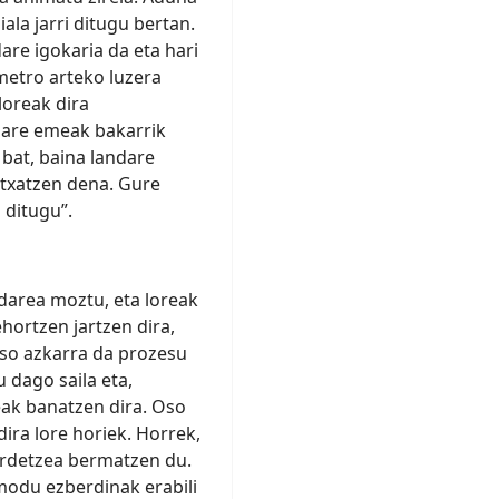
ala jarri ditugu bertan.
are igokaria da eta hari
 metro arteko luzera
loreak dira
dare emeak bakarrik
 bat, baina landare
txatzen dena. Gure
 ditugu”.
ndarea moztu, eta loreak
hortzen jartzen dira,
oso azkarra da prozesu
u dago saila eta,
eak banatzen dira. Oso
ira lore horiek. Horrek,
ordetzea bermatzen du.
modu ezberdinak erabili