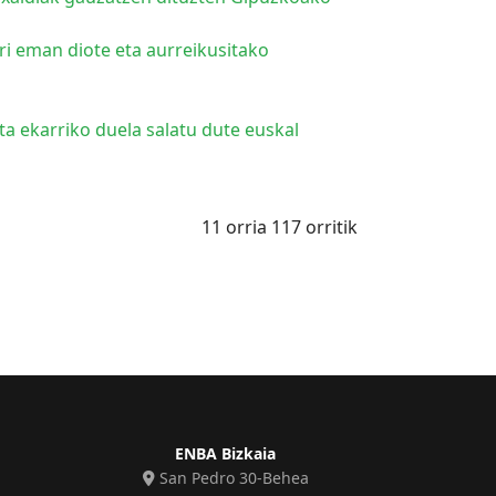
i eman diote eta aurreikusitako
a ekarriko duela salatu dute euskal
11 orria 117 orritik
ENBA Bizkaia
San Pedro 30-Behea