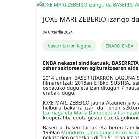
JOXE MARI ZEBERIO izango da
04 urtarrila 2024
baserritarron laguna
ENARO-ENBA
ENBA nekazal sindikatuak, BASERRITA
zehar sektorearen egituratzearen alde
2014 urtean, BASERRITARRON LAGUNA Sar
filmarentzat; 2018an ETBko SUSTRAI sai
ospatuko dugu eta izan ditugun 7 hauta
erabaki dugu.
JOXE MARI ZEBERIO jauna Ataunen jaio z
helburu bakarra izan du: lehen sektor
Iturriaga eta María Dañobetitia Fundazi
kooperatiba edota gestio etxe dagokion
Baserria, baserritarrak eta beren fami
1999an
Munduko Landagunea-Foro Rura
nekazarien ordezkari diren 51 eragilez o