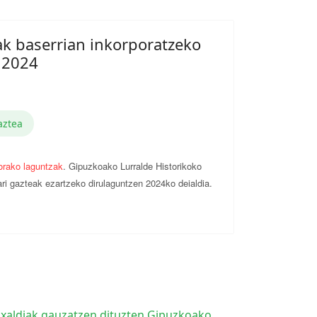
k baserrian inkorporatzeko
. 2024
aztea
rako laguntzak
. Gipuzkoako Lurralde Historikoko
ari gazteak ezartzeko dirulaguntzen 2024ko deialdia.
uxaldiak gauzatzen dituzten Gipuzkoako