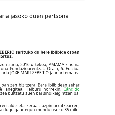
ria jasoko duen pertsona
ERIO sarituko du bere ibilbide osoan
tortuz.
 zen saria; 2016 urtekoa, AMAMA zinema
ona Fundazioarentzat. Orain, 6. Edizioa
 saria JOXE MARI ZEBERIO jaunari ematea
an zen bizitzera. Bere ibilbidean zehar
de lanegitea. Helburu horrekin,
Cándido
tzea bultzatu zuen bai sindikalgintzan bai
ren alde eta zerbait azpimarratzearren,
ada dugu gaur egun mundu osoko 35 miloi