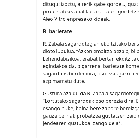
ditugu: izoztu, airerik gabe gorde…, guzt
propietateak ahalik eta ondoen gordetze
Aleo Vitro enpresako kideak.
Bi barietate
R. Zabala sagardotegian ekoitzitako ber
diote lupulua. “Azken emaitza bezala, bi 
Lehendabizikoa, erabat bertan ekoitzita
egindakoa da, bigarrena, barietate komertz
sagardo ezberdin dira, oso ezaugarri ber
azpimarratu dute.
Gustura azaldu da R. Zabala sagardotegik
“Lortutako sagardoak oso berezia dira. E
esango nuke, baina bere zapore bereizga
gauza berriak probatzea gustatzen zaio e
jendearen gustukoa izango dela”.