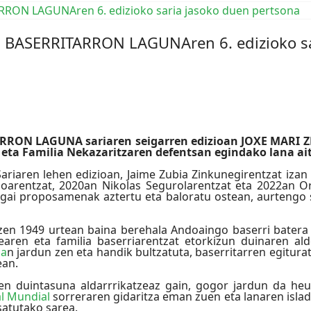
 BASERRITARRON LAGUNAren 6. edizioko sa
RRON LAGUNA sariaren seigarren edizioan JOXE MARI ZEB
 eta Familia Nekazaritzaren defentsan egindako lana ai
iaren lehen edizioan, Jaime Zubia Zinkunegirentzat izan
oarentzat, 2020an Nikolas Segurolarentzat eta 2022an Or
gai proposamenak aztertu eta baloratu ostean, aurtengo
en 1949 urtean baina berehala Andoaingo baserri batera jo
earen eta familia baserriarentzat etorkizun duinaren al
oa
n jardun zen eta handik bultzatuta, baserritarren egitura
ean.
lien duintasuna aldarrrikatzeaz gain, gogor jardun da heu
l Mundial
sorreraren gidaritza eman zuen eta lanaren isl
satutako sarea.