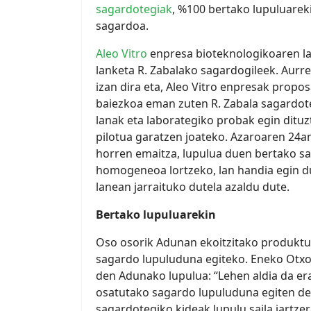
sagardotegiak
, %100 bertako lupuluarek
sagardoa.
Aleo Vitro
enpresa bioteknologikoaren la
lanketa R. Zabalako sagardogileek. Aurre
izan dira eta, Aleo Vitro enpresak propo
baiezkoa eman zuten R. Zabala sagardot
lanak eta laborategiko probak egin dituz
pilotua garatzen joateko. Azaroaren 24a
horren emaitza, lupulua duen bertako s
homogeneoa lortzeko, lan handia egin du
lanean jarraituko dutela azaldu dute.
Bertako lupuluarekin
Oso osorik Adunan ekoitzitako produktua
sagardo lupuluduna egiteko. Eneko Otxo
den Adunako lupulua: “Lehen aldia da e
osatutako sagardo lupuluduna egiten dela
sagardotegiko kideak lupulu saila jartze