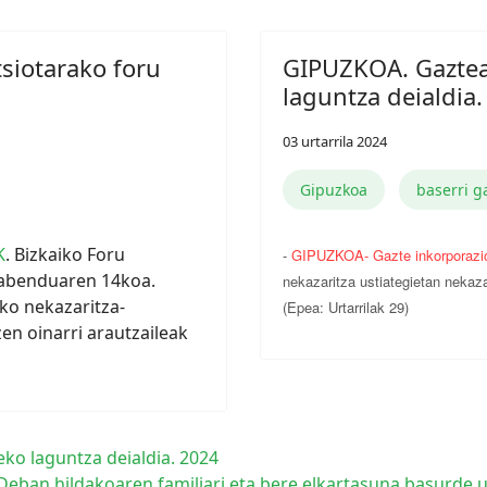
siotarako foru
GIPUZKOA. Gaztea
laguntza deialdia
03 urtarrila 2024
Gipuzkoa
baserri g
K
. Bizkaiko Foru
-
GIPUZKOA- Gazte inkorporazio
abenduaren 14koa.
nekazaritza ustiategietan nekaz
ko nekazaritza-
(Epea: Urtarrilak 29)
en oinarri arautzaileak
ko laguntza deialdia. 2024
Deban hildakoaren familiari eta bere elkartasuna basurde 