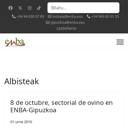
Bilatu
+34 94 630 07 69
bizkaia@enba.eus
+34 943 65 01 23
gipuzkoa@enba.eus
Select your language
castellano
Albisteak
8 de octubre, sectorial de ovino en
ENBA-Gipuzkoa
01 urria 2010