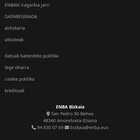
ENBAN iragarkia jarri
GAINBEGIRADA
aldizkaria
albisteak
datuak babesteko politika
lege oharra
cookie politika
kredituak
ENBA Bizkaia
San Pedro 30-Behea
48340 Amorebieta-Etxano
94 630 07 69
bizkaia@enba.eus