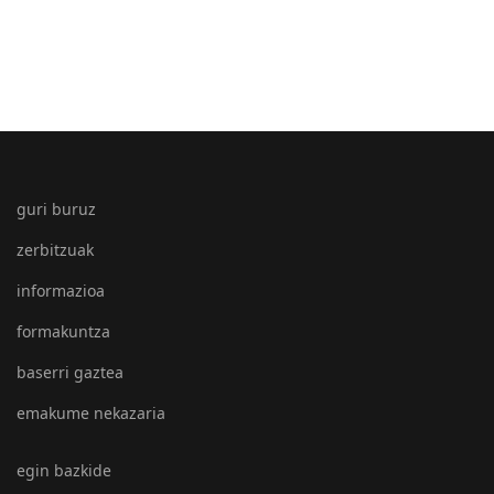
guri buruz
zerbitzuak
informazioa
formakuntza
baserri gaztea
emakume nekazaria
egin bazkide