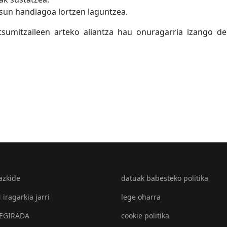
sun handiagoa lortzen laguntzea.
sumitzaileen arteko aliantza hau onuragarria izango de
azkide
datuak babesteko politika
iragarkia jarri
lege oharra
EGIRADA
cookie politika