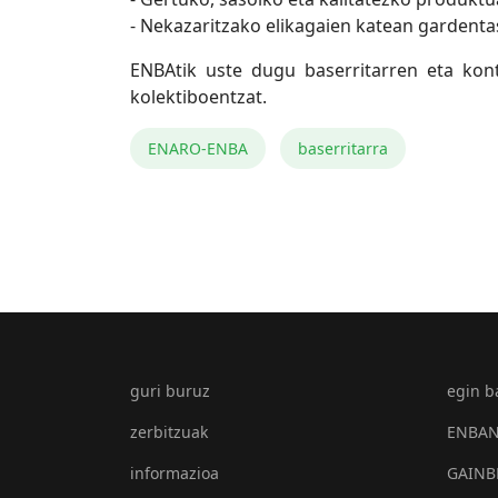
- Nekazaritzako elikagaien katean gardenta
ENBAtik uste dugu baserritarren eta kont
kolektiboentzat.
ENARO-ENBA
baserritarra
guri buruz
egin b
zerbitzuak
ENBAN 
informazioa
GAINB