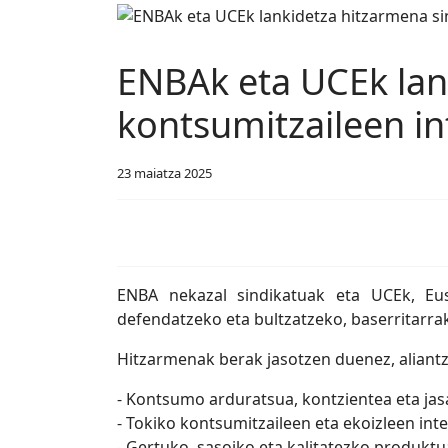
ENBAk eta UCEk lank
kontsumitzaileen i
23 maiatza 2025
ENBA nekazal sindikatuak eta UCEk, Eusk
defendatzeko eta bultzatzeko, baserritarra
Hitzarmenak berak jasotzen duenez, aliant
- Kontsumo arduratsua, kontzientea eta jas
- Tokiko kontsumitzaileen eta ekoizleen in
- Gertuko, sasoiko eta kalitatezko produktu