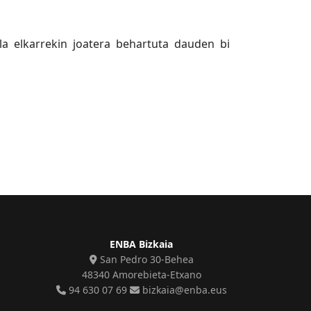
la elkarrekin joatera behartuta dauden bi
ENBA Bizkaia
San Pedro 30-Behea
48340 Amorebieta-Etxano
94 630 07 69
bizkaia@enba.eus