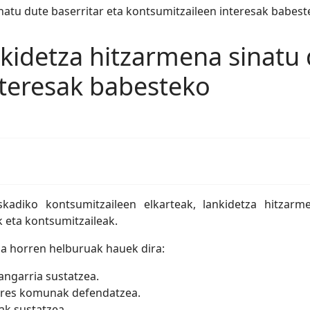
idetza hitzarmena sinatu d
nteresak babesteko
adiko kontsumitzaileen elkarteak, lankidetza hitzarm
k eta kontsumitzaileak.
za horren helburuak hauek dira:
angarria sustatzea.
teres komunak defendatzea.
ak sustatzea.