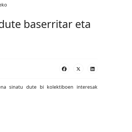
ute baserritar eta
ena sinatu dute bi kolektiboen interesak