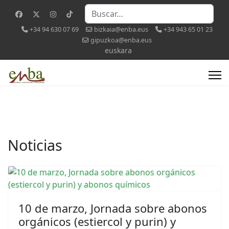
Buscar
+34 94 630 07 69
bizkaia@enba.eus
+34 943 65 01 23
gipuzkoa@enba.eus
Seleccione su idioma
euskara
Noticias
10 de marzo, Jornada sobre abonos
orgánicos (estiercol y purin) y