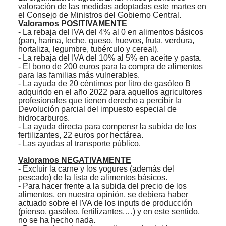
valoración de las medidas adoptadas este martes en
el Consejo de Ministros del Gobierno Central.
Valoramos POSITIVAMENTE
- La rebaja del IVA del 4% al 0 en alimentos básicos
(pan, harina, leche, queso, huevos, fruta, verdura,
hortaliza, legumbre, tubérculo y cereal).
- La rebaja del IVA del 10% al 5% en aceite y pasta.
- El bono de 200 euros para la compra de alimentos
para las familias más vulnerables.
- La ayuda de 20 céntimos por litro de gasóleo B
adquirido en el año 2022 para aquellos agricultores
profesionales que tienen derecho a percibir la
Devolución parcial del impuesto especial de
hidrocarburos.
- La ayuda directa para compensr la subida de los
fertilizantes, 22 euros por hectárea.
- Las ayudas al transporte público.
Valoramos NEGATIVAMENTE
- Excluir la carne y los yogures (además del
pescado) de la lista de alimentos básicos.
- Para hacer frente a la subida del precio de los
alimentos, en nuestra opinión, se debiera haber
actuado sobre el IVA de los inputs de producción
(pienso, gasóleo, fertilizantes,…) y en este sentido,
no se ha hecho nada.