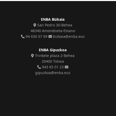
ENBA Bizkaia
San Pedro 30-Behea
48340 Amorebieta-Etxano
94 630 07 69
bizkaia@enba.eus
ENBA Gipuzkoa
Trinkete plaza 2-Behea
20400 Tolosa
943 65 01 23
gipuzkoa@enba.eus