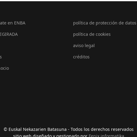
ate en ENBA
política de protección de datos
EGIRADA
política de cookies
aviso legal
s
créditos
socio
© Euskal Nekazarien Batasuna - Todos los derechos reservados
sitio web diseñado y gestionado por
Fenix informatika