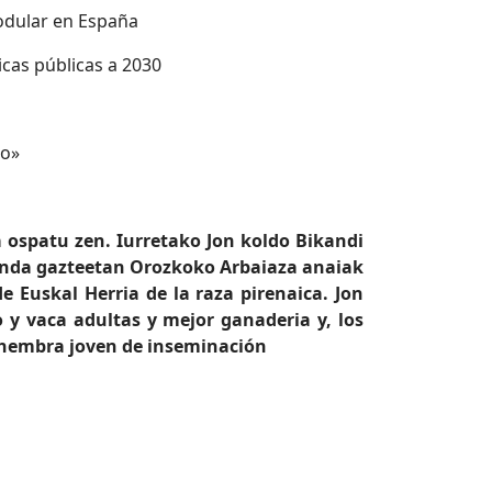
nodular en España
ticas públicas a 2030
ko»
 ospatu zen. Iurretako Jon koldo Bikandi
ienda gazteetan Orozkoko Arbaiaza anaiak
e Euskal Herria de la raza pirenaica. Jon
 y vaca adultas y mejor ganaderia y, los
 hembra joven de inseminación