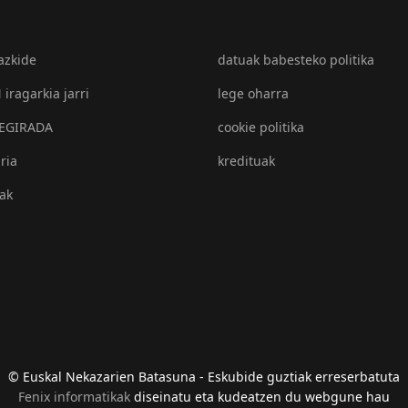
azkide
datuak babesteko politika
iragarkia jarri
lege oharra
EGIRADA
cookie politika
ria
kredituak
eak
© Euskal Nekazarien Batasuna - Eskubide guztiak erreserbatuta
Fenix informatikak
diseinatu eta kudeatzen du webgune hau