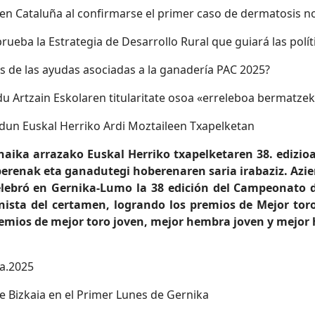
s en Cataluña al confirmarse el primer caso de dermatosis 
rueba la Estrategia de Desarrollo Rural que guiará las polí
es de las ayudas asociadas a la ganadería PAC 2025?
du Artzain Eskolaren titularitate osoa «erreleboa bermatze
eldun Euskal Herriko Ardi Moztaileen Txapelketan
naika arrazako Euskal Herriko txapelketaren 38. edizioa
hoberenak eta ganadutegi hoberenaren saria irabaziz. Az
celebró en Gernika-Lumo la 38 edición del Campeonato d
onista del certamen, logrando los premios de Mejor toro
emios de mejor toro joven, mejor hembra joven y mejor
de Bizkaia en el Primer Lunes de Gernika