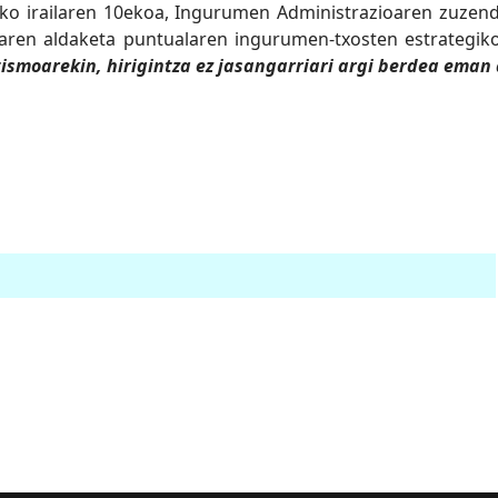
 irailaren 10ekoa, Ingurumen Administrazioaren zuzenda
laren aldaketa puntualaren ingurumen-txosten estrategik
smoarekin, hirigintza ez jasangarriari argi berdea eman di