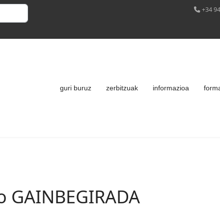
+34 94
guri buruz
zerbitzuak
informazioa
form
ko GAINBEGIRADA