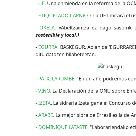
-
UE
. Una enmienda en la reforma de la OCM 
-
ETIQUETADO CÁRNICO
. La UE limitará el
-
OKELA
. «Abeltzaintza ez dago sasoirik 
sostenible y local.)
-
EGURRA
. BASKEGUR. Abian da ‘EGURRAREN
ditu datozen hilabeteetan.
-
PATXI LARUMBE
: “En un año podremos co
-
VINO
. La Declaración de la ONU sobre Enf
-
IZETA
. La sidrería Izeta gana el Concurso 
-
ARABE
. La mejor sidra de Errezil es la de A
-
DOMINIQUE LATASTE
. "Laborariendako ez