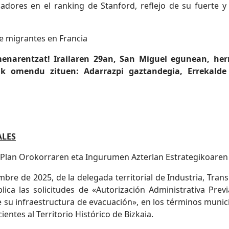
igadores en el ranking de Stanford, reflejo de su fuerte
de migrantes en Francia
narentzat! Irailaren 29an, San Miguel egunean, herri
k omendu zituen: Adarrazpi gaztandegia, Errekalde b
ALES
 Plan Orokorraren eta Ingurumen Azterlan Estrategikoaren
bre de 2025, de la delegada territorial de Industria, Trans
ica las solicitudes de «Autorización Administrativa Prev
 su infraestructura de evacuación», en los términos muni
entes al Territorio Histórico de Bizkaia.