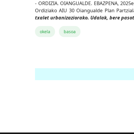
- ORDIZIA. OIANGUALDE. EBAZPENA, 2025eko
Ordiziako AIU 30 Oiangualde Plan Partzia
txalet urbanizaziorako. Udalak, bere pasoti
okela
basoa