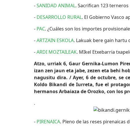
-
SANIDAD ANIMAL
. Sacrifican 123 ternero
-
DESARROLLO RURAL
. El Gobierno Vasco ap
-
PAC
. ¿Cuáles son los importes provisional
-
ARTZAIN ESKOLA
. Lakuak bere gain hartu 
-
ARDI MOZTAILEAK
. MIkel Etxebarria txap
Atzo, urriak 6, Gaur Gernika-Lumon Pire
izan zen jaun eta jabe, zezen eta behi 
nagusitu dira. / Ayer, 6 de octubre, se 
Koldo Bikandi de Iurreta, fue el protag
hermanos Arbaiaza de Orozko, con los pr
.
-
PIRENAICA
. Pleno de las reses pirenaicas 