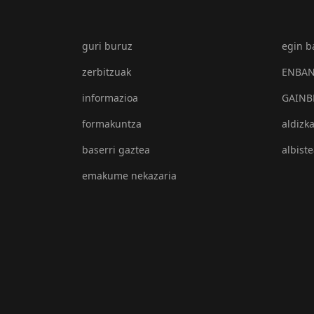
guri buruz
egin b
zerbitzuak
ENBAN 
informazioa
GAINB
formakuntza
aldizka
baserri gaztea
albist
emakume nekazaria