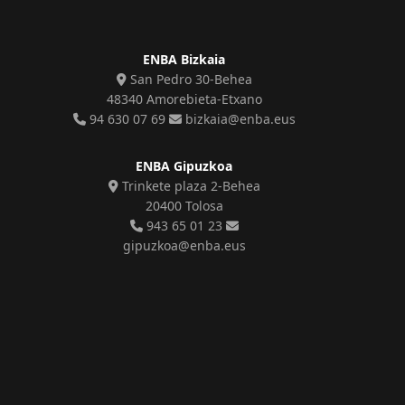
ENBA Bizkaia
San Pedro 30-Behea
48340 Amorebieta-Etxano
94 630 07 69
bizkaia@enba.eus
ENBA Gipuzkoa
Trinkete plaza 2-Behea
20400 Tolosa
943 65 01 23
gipuzkoa@enba.eus