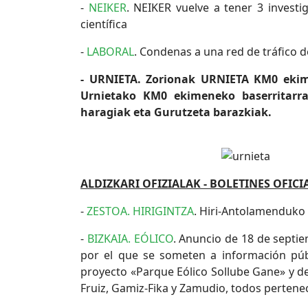
-
NEIKER
. NEIKER vuelve a tener 3 invest
científica
-
LABORAL
. Condenas a una red de tráfico 
- URNIETA. Zorionak URNIETA KM0 ekime
Urnietako KM0 ekimeneko baserritarra
haragiak eta Gurutzeta barazkiak.
ALDIZKARI OFIZIALAK - BOLETINES OFICI
-
ZESTOA. HIRIGINTZA
. Hiri-Antolamenduko
-
BIZKAIA. EÓLICO
. Anuncio de 18 de septiem
por el que se someten a información públ
proyecto «Parque Eólico Sollube Gane» y de
Fruiz, Gamiz-Fika y Zamudio, todos perteneci