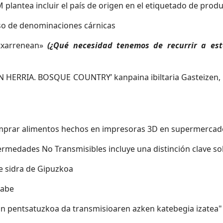
plantea incluir el país de origen en el etiquetado de prod
 uso de denominaciones cárnicas
txarrenean»
(¿Qué necesidad tenemos de recurrir a est
 HERRIA. BOSQUE COUNTRY’ kanpaina ibiltaria Gasteizen, e
mprar alimentos hechos en impresoras 3D en supermercad
ermedades No Transmisibles incluye una distinción clave so
de sidra de Gipuzkoa
rabe
in pentsatuzkoa da transmisioaren azken katebegia izatea"