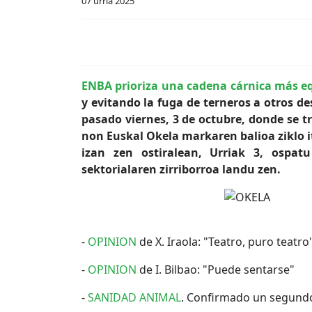
07 urria 2025
ENBA prioriza una cadena cárnica más e
y evitando la fuga de terneros a otros de
pasado viernes, 3 de octubre, donde se tr
non Euskal Okela markaren balioa ziklo i
izan zen ostiralean, Urriak 3, ospa
sektorialaren zirriborroa landu zen.
-
OPINION
de X. Iraola: "Teatro, puro teatro
-
OPINION
de I. Bilbao: "Puede sentarse"
-
SANIDAD ANIMAL
. Confirmado un segund