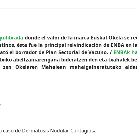
quilibrada
donde el valor de la marca Euskal Okela se reo
stinos, ésta fue la principal reivindicación de ENBA en 
ató el borrador de Plan Sectorial de Vacuno. /
ENBAk ha
txiko abeltzainarengana bideratzen den eta txahalek be
tu zen Okelaren Mahaiean mahaigaineratutako aldar
"
o caso de Dermatosis Nodular Contagiosa