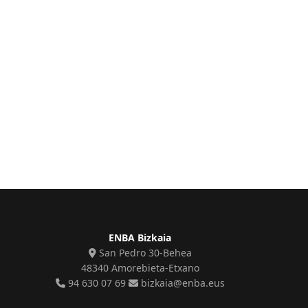
ENBA Bizkaia
San Pedro 30-Behea
48340 Amorebieta-Etxano
94 630 07 69
bizkaia@enba.eus