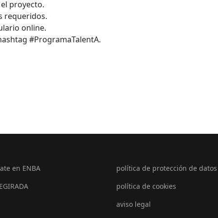
el proyecto.
s requeridos.
lario online.
el hashtag #ProgramaTalentA.
ate en ENBA
política de protección de datos
EGIRADA
política de cookies
aviso legal