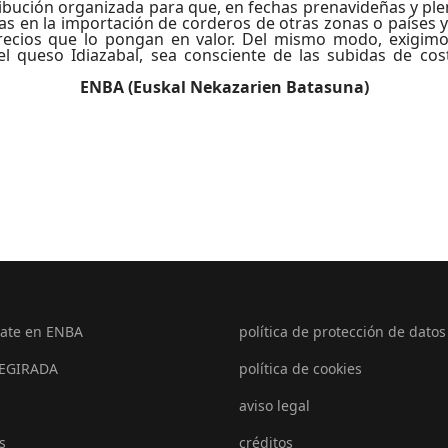
ribución organizada para que, en fechas prenavideñas y pl
das en la importación de corderos de otras zonas o países
recios que lo pongan en valor. Del mismo modo, exigimo
el queso Idiazabal, sea consciente de las subidas de cos
ENBA (Euskal Nekazarien Batasuna)
ate en ENBA
política de protección de datos
EGIRADA
política de cookies
aviso legal
s
créditos