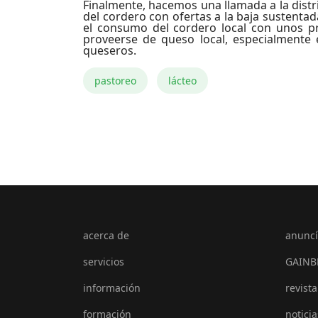
Finalmente, hacemos una llamada a la dist
del cordero con ofertas a la baja sustenta
el consumo del cordero local con unos p
proveerse de queso local, especialmente 
queseros.
pastoreo
lácteo
acerca de
anuncí
servicios
GAINB
información
revista
formación
noticia