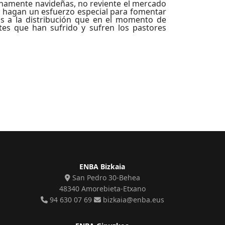
enamente navideñas, no reviente el mercado
 y hagan un esfuerzo especial para fomentar
s a la distribución que en el momento de
tes que han sufrido y sufren los pastores
ENBA Bizkaia
San Pedro 30-Behea
48340 Amorebieta-Etxano
94 630 07 69
bizkaia@enba.eus