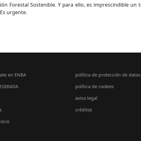
n Forestal Sostenible. Y para ello, es imprescindible un t
 Es urgente.
ate en ENBA
política de protección de datos
EGIRADA
política de cookies
aviso legal
s
créditos
socio