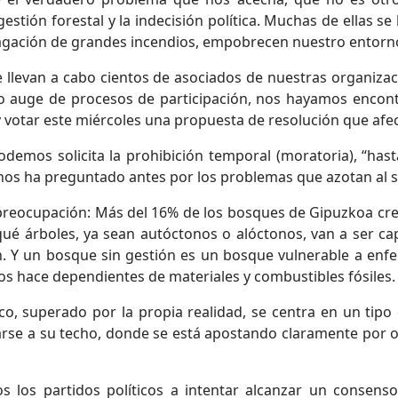
 gestión forestal y la indecisión política. Muchas de ellas 
agación de grandes incendios, empobrecen nuestro entorn
ue llevan a cabo cientos de asociados de nuestras organiz
no auge de procesos de participación, nos hayamos encont
 votar este miércoles una propuesta de resolución que afec
Podemos solicita la prohibición temporal (moratoria), “has
 nos ha preguntado antes por los problemas que azotan al se
eocupación: Más del 16% de los bosques de Gipuzkoa crec
ué árboles, ya sean autóctonos o alóctonos, van a ser ca
n. Y un bosque sin gestión es un bosque vulnerable a enfe
s hace dependientes de materiales y combustibles fósiles.
o, superado por la propia realidad, se centra en un tipo
se a su techo, donde se está apostando claramente por ot
 los partidos políticos a intentar alcanzar un consens