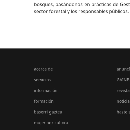
bosques, basándonos en prácticas de Gestió
sector forestal y los responsables públicos.
acerca de
anuncí
servicios
GAINB
información
revista
formación
noticia
baserri gaztea
hazte 
mujer agricultora