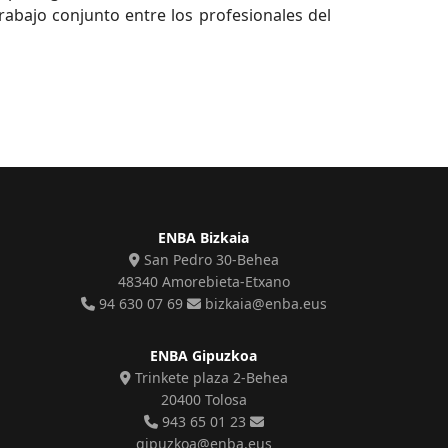
rabajo conjunto entre los profesionales del
ENBA Bizkaia
San Pedro 30-Behea
48340 Amorebieta-Etxano
94 630 07 69
bizkaia@enba.eus
ENBA Gipuzkoa
Trinkete plaza 2-Behea
20400 Tolosa
943 65 01 23
gipuzkoa@enba.eus