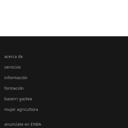
acerca de
servicios
información
formación
baserri gaztea
mujer agricultora
anuncíate en ENBA