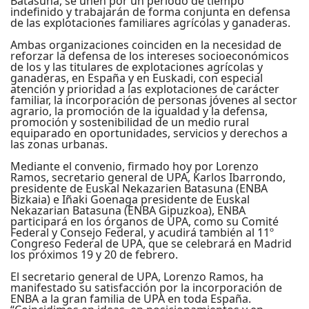
Batasuna, se unen por un periodo de tiempo
indefinido y trabajarán de forma conjunta en defensa
de las explotaciones familiares agrícolas y ganaderas.
Ambas organizaciones coinciden en la necesidad de
reforzar la defensa de los intereses socioeconómicos
de los y las titulares de explotaciones agrícolas y
ganaderas, en España y en Euskadi, con especial
atención y prioridad a las explotaciones de carácter
familiar, la incorporación de personas jóvenes al sector
agrario, la promoción de la igualdad y la defensa,
promoción y sostenibilidad de un medio rural
equiparado en oportunidades, servicios y derechos a
las zonas urbanas.
Mediante el convenio, firmado hoy por Lorenzo
Ramos, secretario general de UPA, Karlos Ibarrondo,
presidente de Euskal Nekazarien Batasuna (ENBA
Bizkaia) e Iñaki Goenaga presidente de Euskal
Nekazarian Batasuna (ENBA Gipuzkoa), ENBA
participará en los órganos de UPA, como su Comité
Federal y Consejo Federal, y acudirá también al 11º
Congreso Federal de UPA, que se celebrará en Madrid
los próximos 19 y 20 de febrero.
El secretario general de UPA, Lorenzo Ramos, ha
manifestado su satisfacción por la incorporación de
ENBA a la gran familia de UPA en toda España.