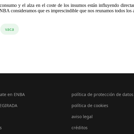
 consumo y el alza en el coste de los insumos están influyendo directa
ENBA consideramos que es imprescindible que nos reunamos todos los age
vaca
ate en ENBA
política de protección de datos
EGIRADA
política de cookies
aviso legal
s
créditos