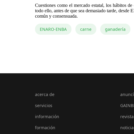
Cuestiones como el mercado estatal, los hábitos de
todo ello, antes de que sea demasiado tarde, desde 
común y consensuada.
ENARO-ENBA
carne
ganadería
acerca de
anuncí
servicios
GAINB
información
revista
formación
noticia