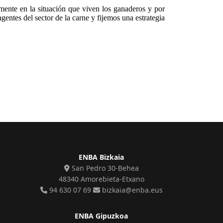
mente en la situación que viven los ganaderos y por
ntes del sector de la carne y fijemos una estrategia
ENBA Bizkaia
San Pedro 30-Behea
48340 Amorebieta-Etxano
94 630 07 69
bizkaia@enba.eus
ENBA Gipuzkoa