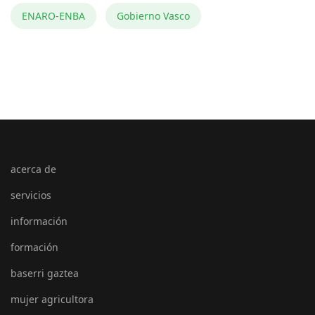
ENARO-ENBA
Gobierno Vasco
acerca de
servicios
información
formación
baserri gaztea
mujer agricultora