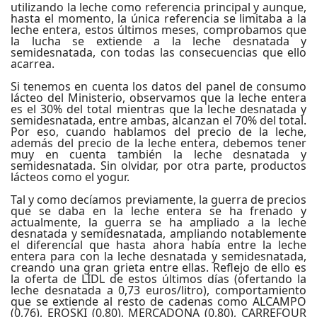
utilizando la leche como referencia principal y aunque,
hasta el momento, la única referencia se limitaba a la
leche entera, estos últimos meses, comprobamos que
la lucha se extiende a la leche desnatada y
semidesnatada, con todas las consecuencias que ello
acarrea.
Si tenemos en cuenta los datos del panel de consumo
lácteo del Ministerio, observamos que la leche entera
es el 30% del total mientras que la leche desnatada y
semidesnatada, entre ambas, alcanzan el 70% del total.
Por eso, cuando hablamos del precio de la leche,
además del precio de la leche entera, debemos tener
muy en cuenta también la leche desnatada y
semidesnatada. Sin olvidar, por otra parte, productos
lácteos como el yogur.
Tal y como decíamos previamente, la guerra de precios
que se daba en la leche entera se ha frenado y
actualmente, la guerra se ha ampliado a la leche
desnatada y semidesnatada, ampliando notablemente
el diferencial que hasta ahora había entre la leche
entera para con la leche desnatada y semidesnatada,
creando una gran grieta entre ellas. Reflejo de ello es
la oferta de LIDL de estos últimos días (ofertando la
leche desnatada a 0,73 euros/litro), comportamiento
que se extiende al resto de cadenas como ALCAMPO
(0,76), EROSKI (0,80), MERCADONA (0,80), CARREFOUR