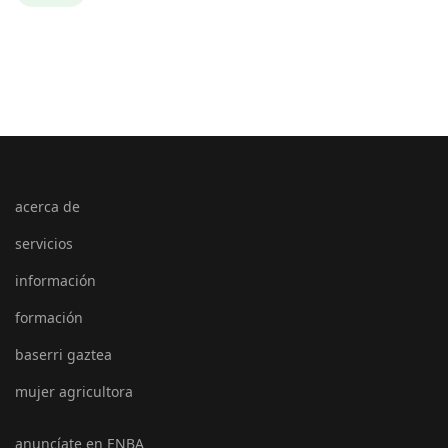
acerca de
servicios
información
formación
baserri gaztea
mujer agricultora
anuncíate en ENBA