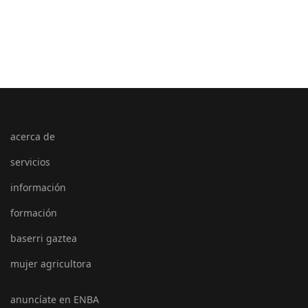
acerca de
servicios
información
formación
baserri gaztea
mujer agricultora
anuncíate en ENBA