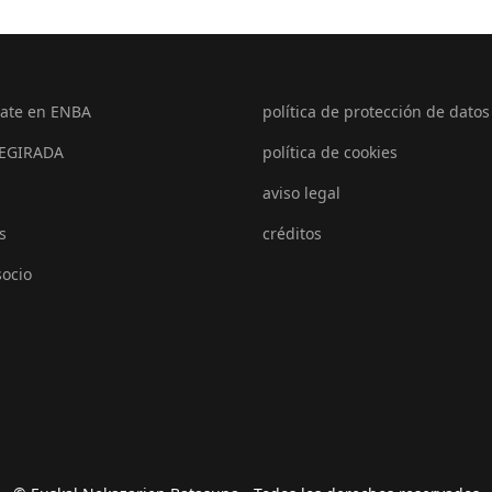
ate en ENBA
política de protección de datos
EGIRADA
política de cookies
aviso legal
s
créditos
socio