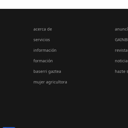
acerca de
anuncí
servicios
GAINB
información
revista
formación
noticia
baserri gaztea
hazte 
mujer agricultora