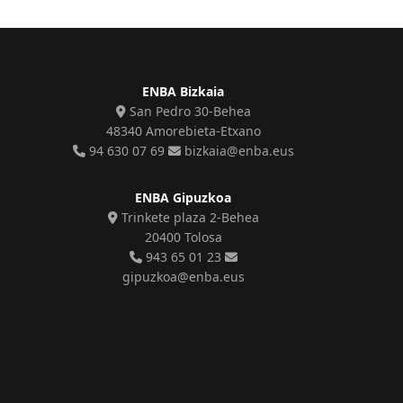
ENBA Bizkaia
San Pedro 30-Behea
48340 Amorebieta-Etxano
94 630 07 69
bizkaia@enba.eus
ENBA Gipuzkoa
Trinkete plaza 2-Behea
20400 Tolosa
943 65 01 23
gipuzkoa@enba.eus