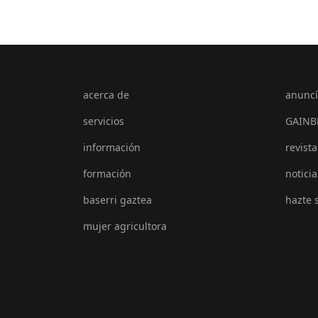
acerca de
anuncí
servicios
GAINB
información
revista
formación
noticia
baserri gaztea
hazte 
mujer agricultora