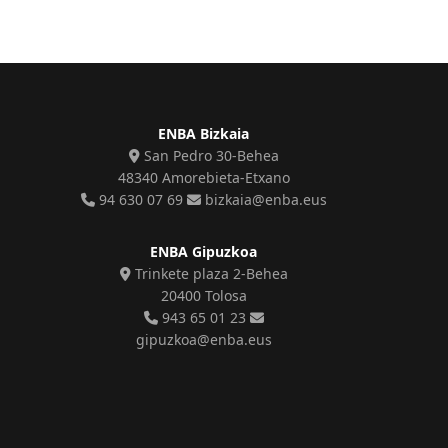
ENBA Bizkaia
San Pedro 30-Behea
48340 Amorebieta-Etxano
94 630 07 69
bizkaia@enba.eus
ENBA Gipuzkoa
Trinkete plaza 2-Behea
20400 Tolosa
943 65 01 23
gipuzkoa@enba.eus