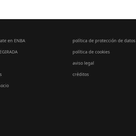
ate en ENBA
política de protección de datos
EGIRADA
política de cookies
aviso legal
s
créditos
socio