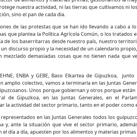
otege nuestra actividad, ni las tierras que cultivamos ni l
ón, sino el pan de cada día.
ones de las protestas que se han ido llevando a cabo a l
emas que plantea la Política Agrícola Común, o los tratado
 de los baserritarras desde nuestro país, nuestro territor
 un discurso propio y la necesidad de un calendario propio, 
an mezclado demasiadas cosas que no tienen nada que ver
 EHNE, ENBA y GEBE, Baso Elkartea de Gipuzkoa, junto 
 un amplio colectivo, vamos a terminarla en las Juntas Gen
guipuzcoanos. Unos porque gobiernan y otros porque están 
al de Gipuzkoa, en las Juntas Generales, en el Parl
r la actividad del sector primario, tanto en el poder como 
presentados en las Juntas Generales todos los guipuzcoa
a y, ante la situación que vive el sector primario, además
el día a día, apuesten por los alimentos y materias primas