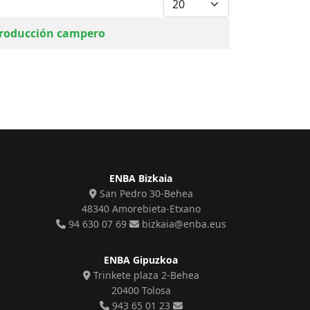
 producción campero
ENBA Bizkaia
San Pedro 30-Behea
48340 Amorebieta-Etxano
94 630 07 69
bizkaia@enba.eus
ENBA Gipuzkoa
Trinkete plaza 2-Behea
20400 Tolosa
943 65 01 23