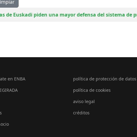
impiar
ias de Euskadi piden una mayor defensa del sistema de
ate en ENBA
política de protección de datos
EGIRADA
política de cookies
aviso legal
s
créditos
socio