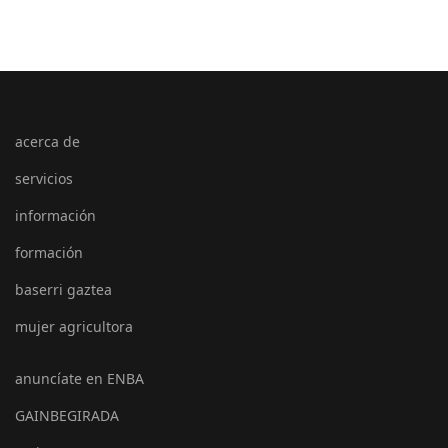
acerca de
servicios
información
formación
baserri gaztea
mujer agricultora
anuncíate en ENBA
GAINBEGIRADA