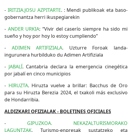
-
IRITZIA.JOSU AZPITARTE
. : Mendi publikoak eta baso-
gobernantza herri ikuspegiarekin
-
ANDER URKIA
: “Vivir del caserío siempre ha sido mi
sueño y hoy por hoy lo estoy cumpliendo”
-
ADIMEN ARTIFIZIALA
. Uzturre Foroak landa-
ingurunera hurbilduko du Adimen Artifiziala
-
JABALÍ
. Cantabria declara la emergencia cinegética
por jabalí en cinco municipios
-
HIRUZTA
. Hiruzta vuelve a brillar: Bacchus de Oro
para su Hiruzta Berezia 2024, el txakoli más exclusivo
de Hondarribia.
ALDIZKARI OFIZIALAK - BOLETINES OFICIALES
-
GIPUZKOA. NEKAZALTURISMORAKO
LAGUNTZAK
. Turismo-enpresak sustatzeko eta