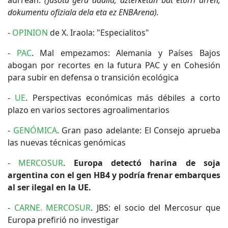
aurrean.
(Jasota gera dadila, azterketan bat etorri arren,
dokumentu ofiziala dela eta ez ENBArena).
-
OPINION
de X. Iraola: "Especialitos"
-
PAC
. Mal empezamos: Alemania y Países Bajos
abogan por recortes en la futura PAC y en Cohesión
para subir en defensa o transición ecológica
-
UE
. Perspectivas económicas más débiles a corto
plazo en varios sectores agroalimentarios
-
GENÓMICA
. Gran paso adelante: El Consejo aprueba
las nuevas técnicas genómicas
-
MERCOSUR
.
Europa detectó harina de soja
argentina con el gen HB4 y podría frenar embarques
al ser ilegal en la UE.
-
CARNE. MERCOSUR
. JBS: el socio del Mercosur que
Europa prefirió no investigar