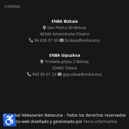
créditos
ENBA Bizkaia
San Pedro 30-Behea
48340 Amorebieta-Etxano
94 630 07 69
bizkaia@enba.eus
ENBA Gipuzkoa
Trinkete plaza 2-Behea
20400 Tolosa
943 65 01 23
gipuzkoa@enba.eus
♿
© Euskal Nekazarien Batasuna - Todos los derechos reservados
sitio web diseñado y gestionado por
Fenix informatika