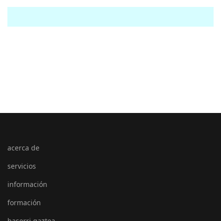
acerca de
servicios
información
formación
baserri gaztea