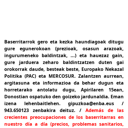
Baserritarrok gero eta kezka haundiagoak ditugu
gure egunerokoan (prezioak, osasun arazoak,
ingurumeneko baldintzak, ...) eta hauezaz gain,
gure jarduera zeharo baldintzatzen duten gai
orokorrak daude, besteak beste, Europako Nekazal
Politika (PAC) eta MERCOSUR. Zalantzen aurrean,
argitasuna eta informazioa da behar dugun eta
horretarako antolatu dugu, Apirilaren 15ean,
Donostian ospatuko den goizeko jardunaldia. Eman
izena lehenbaitlehen.
gipuzkoa@enba.eus
/
943.650123 zenbakira deituz.
/
Además de las
crecientes preocupaciones de los baserritarras en
nuestro día a día (precios, problemas sanitarios,