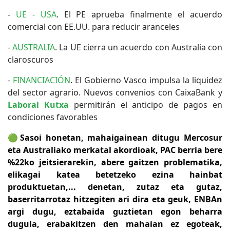
-
UE - USA
. El PE aprueba finalmente el acuerdo
comercial con EE.UU. para reducir aranceles
-
AUSTRALIA
. La UE cierra un acuerdo con Australia con
claroscuros
-
FINANCIACIÓN
. El Gobierno Vasco impulsa la liquidez
del sector agrario. Nuevos convenios con CaixaBank y
Laboral Kutxa
permitirán el anticipo de pagos en
condiciones favorables
🟢
Sasoi honetan, mahaigainean ditugu Mercosur
eta Australiako merkatal akordioak, PAC berria bere
%22ko jeitsierarekin, abere gaitzen problematika,
elikagai katea betetzeko ezina hainbat
produktuetan,... denetan, zutaz eta gutaz,
baserritarrotaz hitzegiten ari dira eta geuk, ENBAn
argi dugu, eztabaida guztietan egon beharra
dugula, erabakitzen den mahaian ez egoteak,