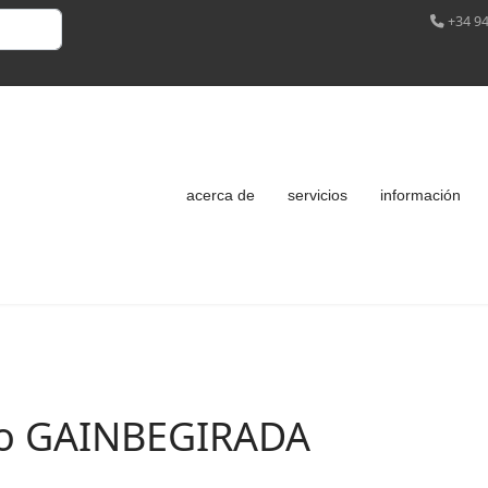
+34 94
acerca de
servicios
información
ko GAINBEGIRADA