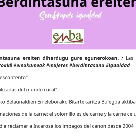
tasuna ereiten dihardugu gure egunerokoan.
/ Las
oak8 #emakumeak #mujeres #berdintasuna #igualdad
descontento"
ilizadas del mundo rural"
ako Belaunaldien Erreleborako Bitartekaritza Bulegoa aktib
ciones de la carne: el solomillo es de carne y la carne cel
udia reclamar a Incarosa los impagos del canon desde 2004