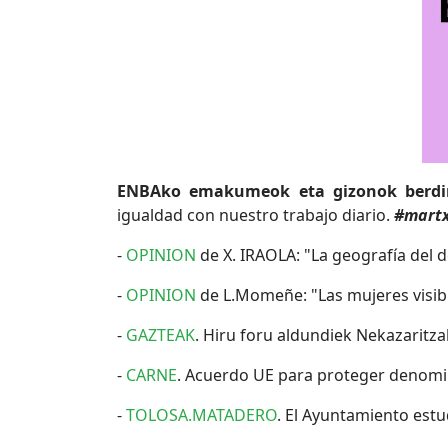
ENBAko emakumeok eta gizonok berdin
igualdad con nuestro trabajo diario.
#martx
-
OPINION
de X. IRAOLA: "La geografía del 
-
OPINION
de L.Momeñe: "Las mujeres visib
-
GAZTEAK
. Hiru foru aldundiek Nekazaritz
-
CARNE
. Acuerdo UE para proteger denomina
-
TOLOSA.MATADERO
. El Ayuntamiento est