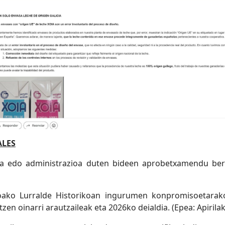
ALES
una edo administrazioa duten bideen aprobetxamendu be
oako Lurralde Historikoan ingurumen konpromisoetarako
 oinarri arautzaileak eta 2026ko deialdia. (Epea: Apirilak