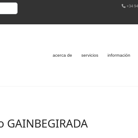
+34 94
acerca de
servicios
información
ko GAINBEGIRADA