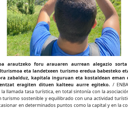
koa arautzeko foru arauaren aurrean alegazio sort
zalturismoa eta landetxeen turismo eredua babesteko e
ora zabalduz, kapitala inguruan eta kostaldean eman 
rentzat eragiten dituen kalteeu aurre egiteko.
/ ENBA-
la llamada tasa turística, en total sintonía con la asociac
urismo sostenible y equilibrado con una actividad turística
ocasionar en determinados puntos como la capital y en la c