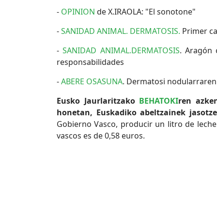
-
OPINION
de X.IRAOLA: "El sonotone"
-
SANIDAD ANIMAL. DERMATOSIS.
Primer ca
-
SANIDAD ANIMAL.DERMATOSIS
. Aragón 
responsabilidades
-
ABERE OSASUNA
. Dermatosi nodularraren
Eusko Jaurlaritzako
BEHATOKI
ren azken
honetan, Euskadiko abeltzainek jasotz
Gobierno Vasco, producir un litro de leche
vascos es de 0,58 euros.