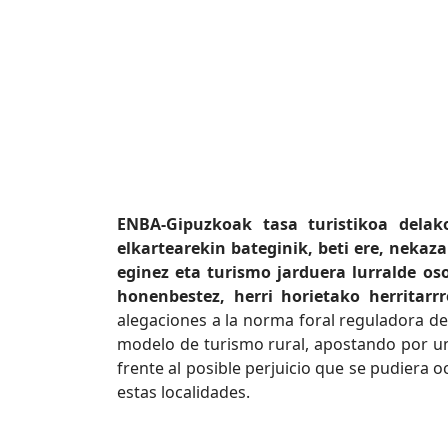
ENBA-Gipuzkoak tasa turistikoa dela
elkartearekin bateginik, beti ere, neka
eginez eta turismo jarduera lurralde os
honenbestez, herri horietako herritarr
alegaciones a la norma foral reguladora de 
modelo de turismo rural, apostando por un t
frente al posible perjuicio que se pudiera 
estas localidades.