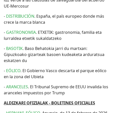
luz verde a las cláusulas de salvaguardia del acuerdo
UE-Mercosur
-
DISTRIBUCIÓN
. España, el país europeo donde más
crece la marca blanca
-
GASTRONOMIA
. ETXETIK: gastronomia, familia eta
lurraldea etxetik sukaldatzeko
-
BASOTIK
. Baso Behatokia jarri du martxan:
Gipuzkoako gizarteak basoen kudeaketa arduratsua
eskatzen du
-
EÓLICO
. El Gobierno Vasco descarta el parque eólico
en la zona del Ubieta
-
ARANCELES
. El Tribunal Supremo de EEUU invalida los
aranceles impuestos por Trump
ALDIZKARI OFIZIALAK - BOLETINES OFICIALES