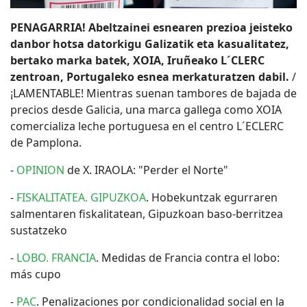
PENAGARRIA! Abeltzainei esnearen prezioa jeisteko
danbor hotsa datorkigu Galizatik eta kasualitatez,
bertako marka batek, XOIA, Iruñeako L´CLERC
zentroan, Portugaleko esnea merkaturatzen dabil.
/
¡LAMENTABLE! Mientras suenan tambores de bajada de
precios desde Galicia, una marca gallega como XOIA
comercializa leche portuguesa en el centro L´ECLERC
de Pamplona.
-
OPINION
de X. IRAOLA: "Perder el Norte"
-
FISKALITATEA. GIPUZKOA
. Hobekuntzak egurraren
salmentaren fiskalitatean, Gipuzkoan baso-berritzea
sustatzeko
-
LOBO. FRANCIA
. Medidas de Francia contra el lobo:
más cupo
-
PAC
. Penalizaciones por condicionalidad social en la