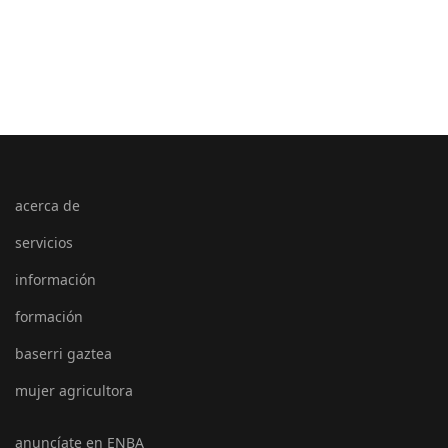
acerca de
servicios
información
formación
baserri gaztea
mujer agricultora
anuncíate en ENBA