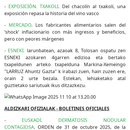
-
EXPOSICIÓN. TXAKOLI
. Del chacolín al txakoli, una
exposición repasa la historia del vino vasco
-
MERCADO
. Los fabricantes alimentarios salen del
‘shock’ inflacionario con más ingresos y beneficios,
pero con peores márgenes
-
ESNEKI.
larunbatean, azaoak 8, Tolosan ospatu zen
ESNEKI azokaren 4garren edizioa eta bertako
txapeldunen arteko txapelduna Markina-Xemeingo
"LARRUZ Ahuntz Gazta" k irabazi zuen, hain zuzen ere,
orain 2 urte bezala. Estekan, lehiaketako atal
guztietako sariutuak ikus ditzazkezu.
ALDIZKARI OFIZIALAK - BOLETINES OFICIALES
-
EUSKADI. DERMATOSIS NODULAR
CONTAGIOSA
. ORDEN de 31 de octubre 2025, de la