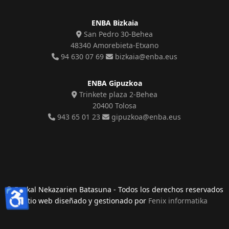
ENBA Bizkaia
San Pedro 30-Behea
48340 Amorebieta-Etxano
94 630 07 69
bizkaia@enba.eus
ENBA Gipuzkoa
Trinkete plaza 2-Behea
20400 Tolosa
943 65 01 23
gipuzkoa@enba.eus
♿
© Euskal Nekazarien Batasuna - Todos los derechos reservados
sitio web diseñado y gestionado por
Fenix informatika