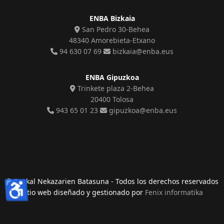
ENBA Bizkaia
San Pedro 30-Behea
48340 Amorebieta-Etxano
94 630 07 69
bizkaia@enba.eus
ENBA Gipuzkoa
Trinkete plaza 2-Behea
20400 Tolosa
943 65 01 23
gipuzkoa@enba.eus
♿
© Euskal Nekazarien Batasuna - Todos los derechos reservados
sitio web diseñado y gestionado por
Fenix informatika