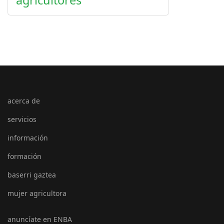
agricultores
acerca de
servicios
información
formación
baserri gaztea
mujer agricultora
anuncíate en ENBA