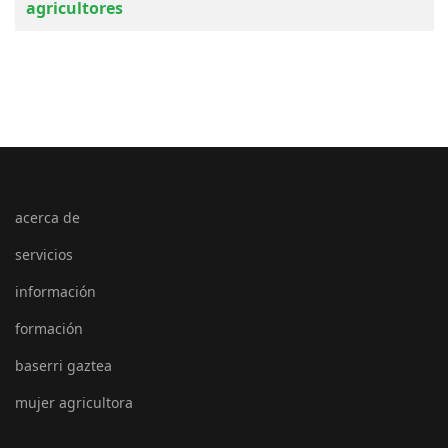
agricultores
acerca de
servicios
información
formación
baserri gaztea
mujer agricultora