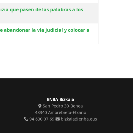
zia que pasen de las palabras a los
e abandonar la vía judicial y colocar a
ENBA Bizkaia
San Pedro 30-Behea
48340 Amorebieta-Etxano
94 630 07 69
bizkaia@enba.eus