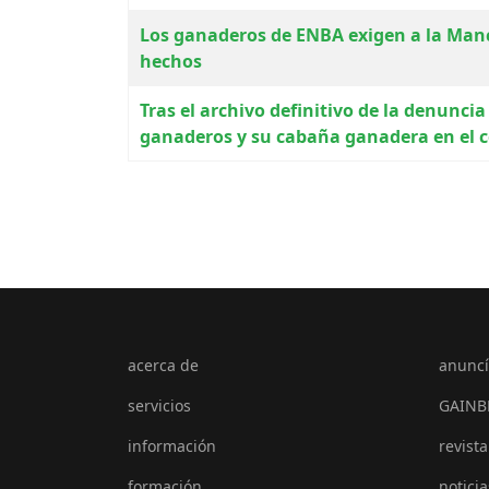
Los ganaderos de ENBA exigen a la Manco
hechos
Tras el archivo definitivo de la denuncia
ganaderos y su cabaña ganadera en el ce
acerca de
anuncí
servicios
GAINB
información
revista
formación
noticia