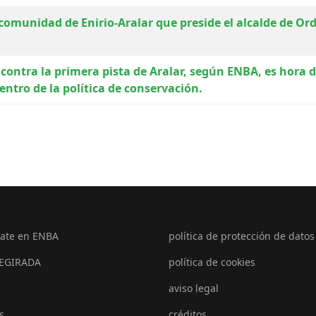
munidad de Enirio-Aralar que preside el alcalde de Ordi
 contra la primera pista de Aralar, según ENBA, es hora d
ntro de la política de conservación.
ate en ENBA
política de protección de datos
EGIRADA
política de cookies
aviso legal
s
créditos