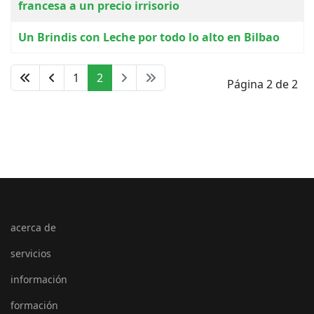
francesa a un precio irrisorio
Un Brindis con Leche por todo lo alto en Bilbao
1
2
Página 2 de 2
acerca de
servicios
información
formación