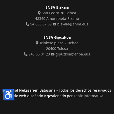
ENBA Bizkaia
San Pedro 30-Behea
48340 Amorebieta-Etxano
94 630 07 69
bizkaia@enba.eus
ENBA Gipuzkoa
Trinkete plaza 2-Behea
20400 Tolosa
943 65 01 23
gipuzkoa@enba.eus
♿
© Euskal Nekazarien Batasuna - Todos los derechos reservados
sitio web diseñado y gestionado por
Fenix informatika